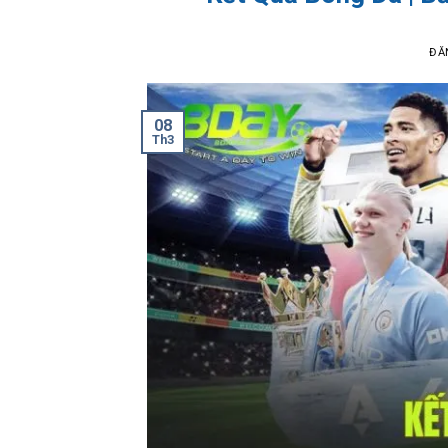
ĐĂ
08
Th3