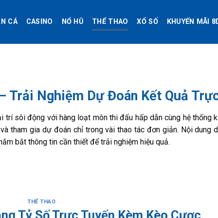
ẮN CÁ
CASINO
NỔ HŨ
THỂ THAO
XỔ SỐ
KHUYẾN MÃI 8
– Trải Nghiệm Dự Đoán Kết Quả Trực
ải trí sôi động với hàng loạt môn thi đấu hấp dẫn cùng hệ thống 
u và tham gia dự đoán chỉ trong vài thao tác đơn giản. Nội dun
m bắt thông tin cần thiết để trải nghiệm hiệu quả.
THỂ THAO
ảng Tỷ Số Trực Tuyến Kèm Kèo Cược