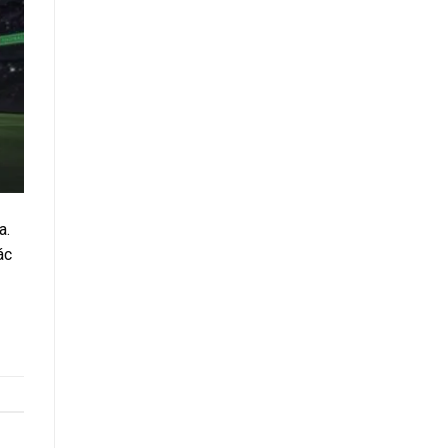
a.
ác