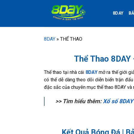
Bỏ
qua
8DAY
B
nội
dung
8DAY
»
THỂ THAO
Thể Thao 8DAY 
Thể thao tại nhà cái
8DAY
mở ra thế giới gi
có thể dễ dàng theo dõi diễn biến trận đấ
đặc sắc của chuyên mục thể thao 8DAY và nắ
>> Tìm hiểu thêm:
Xổ số 8DAY
Kết Quả Bóng Đá | B