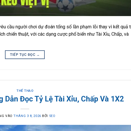
 yêu cầu người chơi dự đoán tổng số lần phạm lỗi thay vì kết quả 
ch chiến thuật, với các dạng cược phổ biến như Tài Xỉu, Chấp, và
TIẾP TỤC ĐỌC
→
THỂ THAO
 Dẫn Đọc Tỷ Lệ Tài Xỉu, Chấp Và 1X2
NG VÀO
THÁNG 3 8, 2026
BỞI
SEO