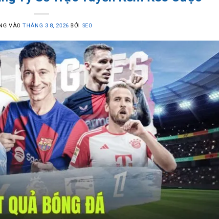
NG VÀO
THÁNG 3 8, 2026
BỞI
SEO