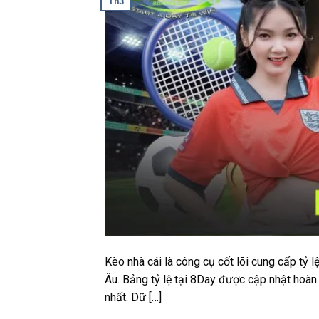
Th3
Kèo nhà cái là công cụ cốt lõi cung cấp tỷ 
Âu. Bảng tỷ lệ tại 8Day được cập nhật hoàn
nhất. Dữ […]