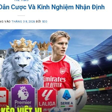
THỂ THAO
 Dẫn Cược Và Kinh Nghiệm Nhận Định
NG VÀO
THÁNG 3 8, 2026
BỞI
SEO