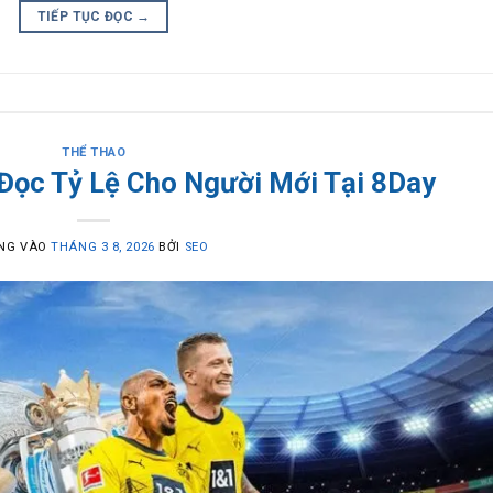
TIẾP TỤC ĐỌC
→
THỂ THAO
 Đọc Tỷ Lệ Cho Người Mới Tại 8Day
NG VÀO
THÁNG 3 8, 2026
BỞI
SEO