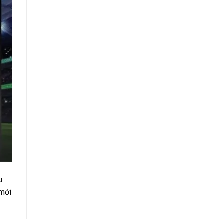
u
 mới