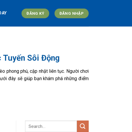
DAY
ĐĂNG KÝ
ĐĂNG NHẬP
 Tuyến Sôi Động
kèo phong phú, cập nhật liên tục. Người chơi
g dưới đây sẽ giúp bạn khám phá những điểm