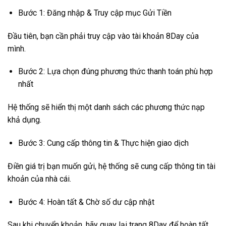
Bước 1: Đăng nhập & Truy cập mục Gửi Tiền
Đầu tiên, bạn cần phải truy cập vào tài khoản 8Day của
mình.
Bước 2: Lựa chọn đúng phương thức thanh toán phù hợp
nhất
Hệ thống sẽ hiển thị một danh sách các phương thức nạp
khả dụng.
Bước 3: Cung cấp thông tin & Thực hiện giao dịch
Điền giá trị bạn muốn gửi, hệ thống sẽ cung cấp thông tin tài
khoản của nhà cái.
Bước 4: Hoàn tất & Chờ số dư cập nhật
Sau khi chuyển khoản, hãy quay lại trang 8Day để hoàn tất