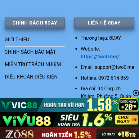
CHÍNH SÁCH 8DAY
LIÊN HỆ 8DAY
Thương hiệu: 8DAY
GIỚI THIỆU
Website:
CHÍNH SÁCH BẢO MẬT
https://two0.me/
MIỄN TRỪ TRÁCH NHIỆM
Email:
support@two0.me
ĐIỀU KHOẢN ĐIỀU KIỆN
Hotline: 0972 614 859
Địa chỉ: 94 Ông Ích
Khiêm, Phường 5, Quận
11, TP. Hồ Chí Minh, Việt
Nam