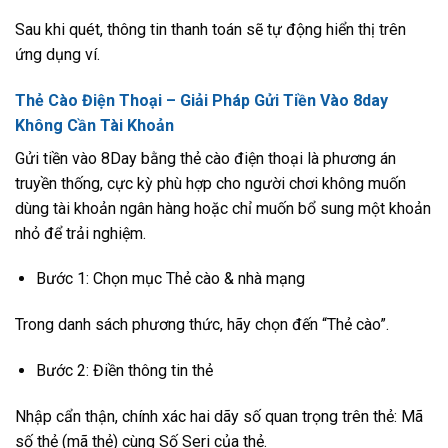
Sau khi quét, thông tin thanh toán sẽ tự động hiển thị trên
ứng dụng ví.
Thẻ Cào Điện Thoại – Giải Pháp Gửi Tiền Vào 8day
Không Cần Tài Khoản
Gửi tiền vào 8Day bằng thẻ cào điện thoại là phương án
truyền thống, cực kỳ phù hợp cho người chơi không muốn
dùng tài khoản ngân hàng hoặc chỉ muốn bổ sung một khoản
nhỏ để trải nghiệm.
Bước 1: Chọn mục Thẻ cào & nhà mạng
Trong danh sách phương thức, hãy chọn đến “Thẻ cào”.
Bước 2: Điền thông tin thẻ
Nhập cẩn thận, chính xác hai dãy số quan trọng trên thẻ: Mã
số thẻ (mã thẻ) cùng Số Seri của thẻ.