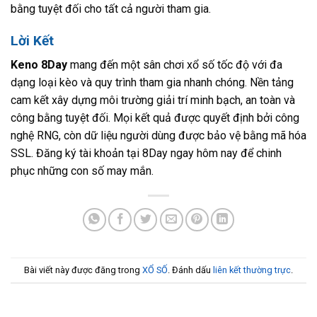
bằng tuyệt đối cho tất cả người tham gia.
Lời Kết
Keno 8Day
mang đến một sân chơi xổ số tốc độ với đa
dạng loại kèo và quy trình tham gia nhanh chóng. Nền tảng
cam kết xây dựng môi trường giải trí minh bạch, an toàn và
công bằng tuyệt đối. Mọi kết quả được quyết định bởi công
nghệ RNG, còn dữ liệu người dùng được bảo vệ bằng mã hóa
SSL. Đăng ký tài khoản tại 8Day ngay hôm nay để chinh
phục những con số may mắn.
Bài viết này được đăng trong
XỔ SỐ
. Đánh dấu
liên kết thường trực
.