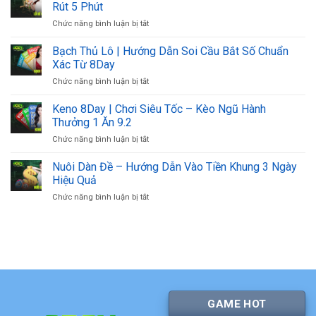
36
Rút 5 Phút
Số
Chức năng bình luận bị tắt
ở
|
Lô
Hướng
Đề
Bạch Thủ Lô | Hướng Dẫn Soi Cầu Bắt Số Chuẩn
Dẫn
Online
Soi
Xác Từ 8Day
–
Cầu
Chức năng bình luận bị tắt
ở
Top
Và
Bạch
1
Nuôi
Thủ
Keno 8Day | Chơi Siêu Tốc – Kèo Ngũ Hành
Uy
Khung
Lô
Tín
Thưởng 1 Ăn 9.2
Bất
|
Tỷ
Bại
Chức năng bình luận bị tắt
ở
Hướng
Lệ
Keno
Dẫn
1
8Day
Nuôi Dàn Đề – Hướng Dẫn Vào Tiền Khung 3 Ngày
Soi
Ăn
|
Cầu
Hiệu Quả
99.5
Chơi
Bắt
|
Chức năng bình luận bị tắt
ở
Siêu
Số
Nạp
Nuôi
Tốc
Chuẩn
Rút
Dàn
–
Xác
5
Đề
Kèo
Từ
Phút
–
Ngũ
8Day
Hướng
Hành
Dẫn
Thưởng
Vào
1
Tiền
Ăn
GAME HOT
Khung
9.2