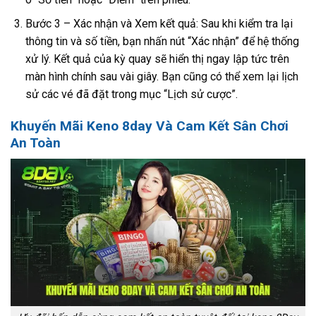
Bước 3 – Xác nhận và Xem kết quả: Sau khi kiểm tra lại
thông tin và số tiền, bạn nhấn nút “Xác nhận” để hệ thống
xử lý. Kết quả của kỳ quay sẽ hiển thị ngay lập tức trên
màn hình chính sau vài giây. Bạn cũng có thể xem lại lịch
sử các vé đã đặt trong mục “Lịch sử cược”.
Khuyến Mãi Keno 8day Và Cam Kết Sân Chơi
An Toàn