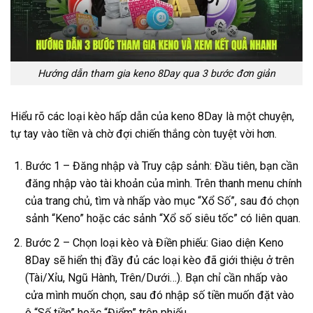
Hướng dẫn tham gia keno 8Day qua 3 bước đơn giản
Hiểu rõ các loại kèo hấp dẫn của keno 8Day là một chuyện,
tự tay vào tiền và chờ đợi chiến thắng còn tuyệt vời hơn.
Bước 1 – Đăng nhập và Truy cập sảnh: Đầu tiên, bạn cần
đăng nhập vào tài khoản của mình. Trên thanh menu chính
của trang chủ, tìm và nhấp vào mục “Xổ Số”, sau đó chọn
sảnh “Keno” hoặc các sảnh “Xổ số siêu tốc” có liên quan.
Bước 2 – Chọn loại kèo và Điền phiếu: Giao diện Keno
8Day sẽ hiển thị đầy đủ các loại kèo đã giới thiệu ở trên
(Tài/Xỉu, Ngũ Hành, Trên/Dưới…). Bạn chỉ cần nhấp vào
cửa mình muốn chọn, sau đó nhập số tiền muốn đặt vào
ô “Số tiền” hoặc “Điểm” trên phiếu.