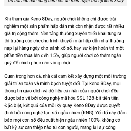
Ưu đãi hấp dẫn cùng cam kết an toàn tuyệt đối tại keno 8Day
Khi tham gia Keno 8Day, người chơi không chỉ được trải
nghiệm một sản phẩm hấp dẫn mà còn nhận được rất nhiều
giá trị cộng thêm. Nền tảng thường xuyên triển khai tung ra
thị trường các chương trình khuyến mãi hấp dẫn như thưởng
nạp lại hàng ngày cho sảnh xổ số, hay sự kiện hoàn trả một
phần tiền thua lên đến 1.5%, giúp người chơi có thêm ngân
quỹ để chinh phục các vòng chơi.
Quan trọng hơn cả, nhà cái cam kết xây dựng một môi trường
giải trí an toàn và minh bạch tuyệt đối. Tại keno 8Day, mọi
thông tin giao dịch và dữ liệu cá nhân của người chơi đều
được bảo vệ bởi công nghệ mã hóa SSL 128-bit tiên tiến.
Đặc biệt, kết quả của mỗi kỳ quay Keno 8Day được quyết
định bởi công nghệ tạo số ngẫu nhiên (RNG). Yếu tố này đảm
bảo mọi con số đều xuất hiện ngẫu nhiên 100%, không có
bất kỳ sự can thiệp nào từ con người, mang lại sự công