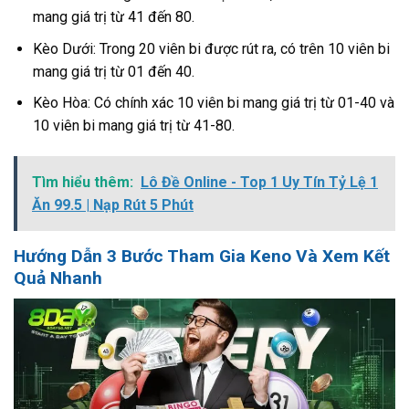
mang giá trị từ 41 đến 80.
Kèo Dưới: Trong 20 viên bi được rút ra, có trên 10 viên bi
mang giá trị từ 01 đến 40.
Kèo Hòa: Có chính xác 10 viên bi mang giá trị từ 01-40 và
10 viên bi mang giá trị từ 41-80.
Tìm hiểu thêm:
Lô Đề Online - Top 1 Uy Tín Tỷ Lệ 1
Ăn 99.5 | Nạp Rút 5 Phút
Hướng Dẫn 3 Bước Tham Gia Keno Và Xem Kết
Quả Nhanh