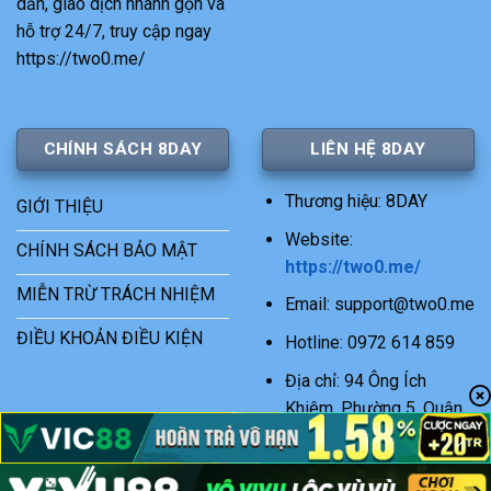
dẫn, giao dịch nhanh gọn và
hỗ trợ 24/7, truy cập ngay
https://two0.me/
CHÍNH SÁCH 8DAY
LIÊN HỆ 8DAY
Thương hiệu: 8DAY
GIỚI THIỆU
Website:
CHÍNH SÁCH BẢO MẬT
https://two0.me/
MIỄN TRỪ TRÁCH NHIỆM
Email:
support@two0.me
ĐIỀU KHOẢN ĐIỀU KIỆN
Hotline: 0972 614 859
Địa chỉ: 94 Ông Ích
Khiêm, Phường 5, Quận
11, TP. Hồ Chí Minh, Việt
Nam