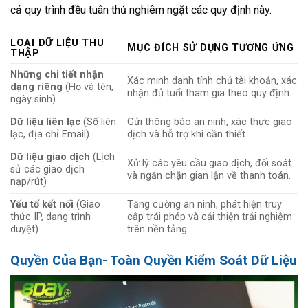
cả quy trình đều tuân thủ nghiêm ngặt các quy định này.
LOẠI DỮ LIỆU THU
MỤC ĐÍCH SỬ DỤNG TƯƠNG ỨNG
THẬP
Những chi tiết nhận
Xác minh danh tính chủ tài khoản, xác
dạng riêng
(Họ và tên,
nhận đủ tuổi tham gia theo quy định.
ngày sinh)
Dữ liệu liên lạc
(Số liên
Gửi thông báo an ninh, xác thực giao
lạc, địa chỉ Email)
dịch và hỗ trợ khi cần thiết.
Dữ liệu giao dịch
(Lịch
Xử lý các yêu cầu giao dịch, đối soát
sử các giao dịch
và ngăn chặn gian lận về thanh toán.
nạp/rút)
Yếu tố kết nối
(Giao
Tăng cường an ninh, phát hiện truy
thức IP, dạng trình
cập trái phép và cải thiện trải nghiệm
duyệt)
trên nền tảng.
Quyền Của Bạn- Toàn Quyền Kiểm Soát Dữ Liệu