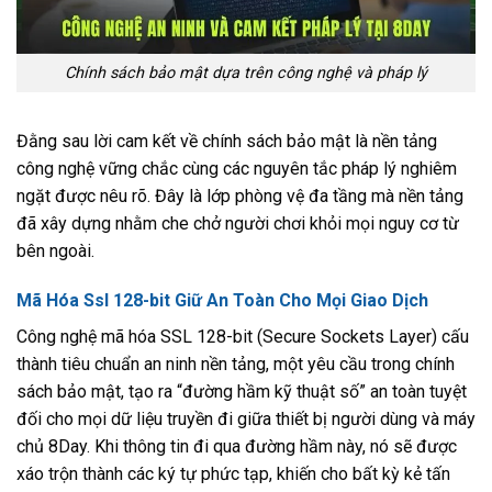
Chính sách bảo mật dựa trên công nghệ và pháp lý
Đằng sau lời cam kết về chính sách bảo mật là nền tảng
công nghệ vững chắc cùng các nguyên tắc pháp lý nghiêm
ngặt được nêu rõ. Đây là lớp phòng vệ đa tầng mà nền tảng
đã xây dựng nhằm che chở người chơi khỏi mọi nguy cơ từ
bên ngoài.
Mã Hóa Ssl 128-bit Giữ An Toàn Cho Mọi Giao Dịch
Công nghệ mã hóa SSL 128-bit (Secure Sockets Layer) cấu
thành tiêu chuẩn an ninh nền tảng, một yêu cầu trong chính
sách bảo mật, tạo ra “đường hầm kỹ thuật số” an toàn tuyệt
đối cho mọi dữ liệu truyền đi giữa thiết bị người dùng và máy
chủ 8Day. Khi thông tin đi qua đường hầm này, nó sẽ được
xáo trộn thành các ký tự phức tạp, khiến cho bất kỳ kẻ tấn