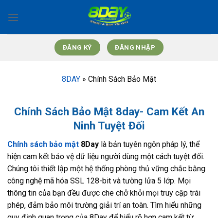
Bỏ
qua
nội
dung
ĐĂNG KÝ
ĐĂNG NHẬP
8DAY
»
Chính Sách Bảo Mật
Chính Sách Bảo Mật 8day- Cam Kết An
Ninh Tuyệt Đối
Chính sách bảo mật
8Day
là bản tuyên ngôn pháp lý, thể
hiện cam kết bảo vệ dữ liệu người dùng một cách tuyệt đối.
Chúng tôi thiết lập một hệ thống phòng thủ vững chắc bằng
công nghệ mã hóa SSL 128-bit và tường lửa 5 lớp. Mọi
thông tin của bạn đều được che chở khỏi mọi truy cập trái
phép, đảm bảo môi trường giải trí an toàn. Tìm hiểu những
quy định quan trọng của 8Day để hiểu rõ hơn cam kết từ