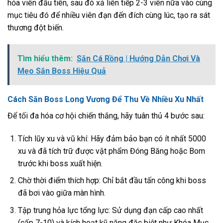
hỏa viên đầu tiên, sau đó xả liên tiếp 2-3 viên nữa vào cùng
mục tiêu đó để nhiều viên đạn đến đích cùng lúc, tạo ra sát
thương đột biến.
Tìm hiểu thêm:
Săn Cá Rồng | Hướng Dẫn Chơi Và
Mẹo Săn Boss Hiệu Quả
Cách Săn Boss Long Vương Để Thu Về Nhiều Xu Nhất
Để tối đa hóa cơ hội chiến thắng, hãy tuân thủ 4 bước sau:
Tích lũy xu và vũ khí: Hãy đảm bảo bạn có ít nhất 5000
xu và đã tích trữ được vật phẩm Đóng Băng hoặc Bom
trước khi boss xuất hiện.
Chờ thời điểm thích hợp: Chỉ bắt đầu tấn công khi boss
đã bơi vào giữa màn hình.
Tập trung hỏa lực tổng lực: Sử dụng đạn cấp cao nhất
(cấp 7-10) và kích hoạt kỹ năng đặc biệt như Khóa Mục