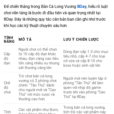
Để chiến thắng trong Bắn Cá Long Vương
8Day
, hiểu rõ luật
chơi nền tảng là bước đi đầu tiên và quan trọng nhất tại
8Day. Đây là những quy tắc căn bản bạn cần ghi nhớ trước
khi học các kỹ thuật chuyên sâu hơn.
TÍNH
MÔ TẢ
LƯU Ý CHIẾN LƯỢC
NĂNG
Người chơi có thể chọn
Dùng đạn cấp 1-3 cho mục
Cấp
từ 10 cấp độ đạn khác
tiêu nhỏ, cấp 4-7 cho loại
độ
nhau, đạn càng cao tiêu
cỡ vừa và cấp 8-10 cho
đạn
tốn càng nhiều xu nhưng
boss hoặc sinh vật lớn.
sát thương càng lớn.
Trò chơi bắn cá long
Người mới nên luyện tập ở
vương có 2 phòng chơi
Chế
phòng “Tân Thủ” để làm
chính: “Tân Thủ” dành
độ
quen với nhịp độ game
cho người mới và “Cao
chơi
trước khi vào phòng “Cao
Thủ” với mức cược và
Thủ” tại 8Day.
thưởng cao hơn.
Trong bắn cá long vương,
Các vật phẩm như Bom,
Tính
tích trữ các vật phẩm này