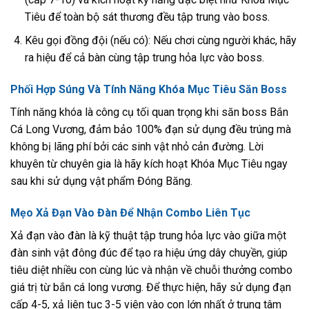
Tiêu để toàn bộ sát thương đều tập trung vào boss.
Kêu gọi đồng đội (nếu có): Nếu chơi cùng người khác, hãy
ra hiệu để cả bàn cùng tập trung hỏa lực vào boss.
Phối Hợp Súng Và Tính Năng Khóa Mục Tiêu Săn Boss
Tính năng khóa là công cụ tối quan trọng khi săn boss Bắn
Cá Long Vương, đảm bảo 100% đạn sử dụng đều trúng mà
không bị lãng phí bởi các sinh vật nhỏ cản đường. Lời
khuyên từ chuyên gia là hãy kích hoạt Khóa Mục Tiêu ngay
sau khi sử dụng vật phẩm Đóng Băng.
Mẹo Xả Đạn Vào Đàn Để Nhận Combo Liên Tục
Xả đạn vào đàn là kỹ thuật tập trung hỏa lực vào giữa một
đàn sinh vật đông đúc để tạo ra hiệu ứng dây chuyền, giúp
tiêu diệt nhiều con cùng lúc và nhận về chuỗi thưởng combo
giá trị từ bắn cá long vương. Để thực hiện, hãy sử dụng đạn
cấp 4-5, xả liên tục 3-5 viên vào con lớn nhất ở trung tâm