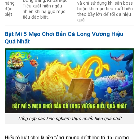
Đóng Băng, Khóa Mục
năng
và chỉ sử dụng khi săn boss
Tiêu xuất hiện ngẫu
đặc
hoặc khi mục tiêu xuất hiện
nhiên khi hạ gục mục
biệt
theo bầy lớn để tối đa hiệu
tiêu đặc biệt.
quả.
Bật Mí 5 Mẹo Chơi Bắn Cá Long Vương Hiệu
Quả Nhất
Tổng hợp các kinh nghiệm thực chiến hiệu quả nhất
Hiểu rõ luật chơi là nền tảng, nhưng để thống trị đại dương