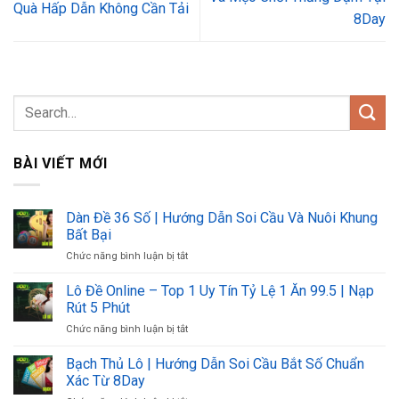
Quà Hấp Dẫn Không Cần Tải
8Day
BÀI VIẾT MỚI
Dàn Đề 36 Số | Hướng Dẫn Soi Cầu Và Nuôi Khung
Bất Bại
Chức năng bình luận bị tắt
ở
Dàn
Đề
Lô Đề Online – Top 1 Uy Tín Tỷ Lệ 1 Ăn 99.5 | Nạp
36
Rút 5 Phút
Số
Chức năng bình luận bị tắt
ở
|
Lô
Hướng
Đề
Bạch Thủ Lô | Hướng Dẫn Soi Cầu Bắt Số Chuẩn
Dẫn
Online
Soi
Xác Từ 8Day
–
Cầu