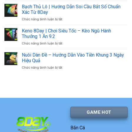
Lô
Hướng
Đề
Bạch Thủ Lô | Hướng Dẫn Soi Cầu Bắt Số Chuẩn
Dẫn
Online
Soi
Xác Từ 8Day
–
Cầu
Chức năng bình luận bị tắt
ở
Top
Và
Bạch
1
Nuôi
Thủ
Keno 8Day | Chơi Siêu Tốc – Kèo Ngũ Hành
Uy
Khung
Lô
Tín
Thưởng 1 Ăn 9.2
Bất
|
Tỷ
Bại
Chức năng bình luận bị tắt
ở
Hướng
Lệ
Keno
Dẫn
1
8Day
Nuôi Dàn Đề – Hướng Dẫn Vào Tiền Khung 3 Ngày
Soi
Ăn
|
Cầu
Hiệu Quả
99.5
Chơi
Bắt
|
Chức năng bình luận bị tắt
ở
Siêu
Số
Nạp
Nuôi
Tốc
Chuẩn
Rút
Dàn
–
Xác
5
Đề
Kèo
Từ
Phút
–
Ngũ
8Day
Hướng
Hành
Dẫn
Thưởng
Vào
1
Tiền
Ăn
GAME HOT
Khung
9.2
3
Ngày
Bắn Cá
Hiệu