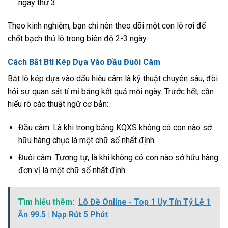
ngày thứ 3.
Theo kinh nghiệm, bạn chỉ nên theo dõi một con lô rơi để
chốt bạch thủ lô trong biên độ 2-3 ngày.
Cách Bắt Btl Kép Dựa Vào Đầu Đuôi Câm
Bắt lô kép dựa vào dấu hiệu câm là kỹ thuật chuyên sâu, đòi
hỏi sự quan sát tỉ mỉ bảng kết quả mỗi ngày. Trước hết, cần
hiểu rõ các thuật ngữ cơ bản:
Đầu câm: Là khi trong bảng KQXS không có con nào sở
hữu hàng chục là một chữ số nhất định.
Đuôi câm: Tương tự, là khi không có con nào sở hữu hàng
đơn vị là một chữ số nhất định.
Tìm hiểu thêm:
Lô Đề Online - Top 1 Uy Tín Tỷ Lệ 1
Ăn 99.5 | Nạp Rút 5 Phút