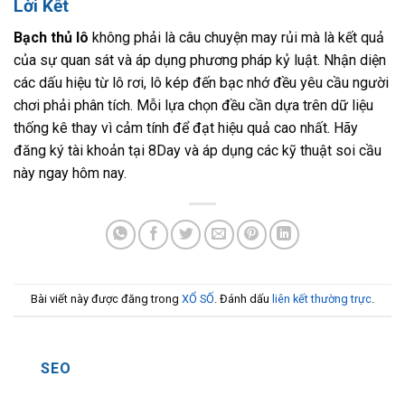
Lời Kết
Bạch thủ lô
không phải là câu chuyện may rủi mà là kết quả
của sự quan sát và áp dụng phương pháp kỷ luật. Nhận diện
các dấu hiệu từ lô rơi, lô kép đến bạc nhớ đều yêu cầu người
chơi phải phân tích. Mỗi lựa chọn đều cần dựa trên dữ liệu
thống kê thay vì cảm tính để đạt hiệu quả cao nhất. Hãy
đăng ký tài khoản tại 8Day và áp dụng các kỹ thuật soi cầu
này ngay hôm nay.
Bài viết này được đăng trong
XỔ SỐ
. Đánh dấu
liên kết thường trực
.
SEO