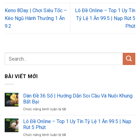
Keno 8Day | Chơi Siêu Tốc –
Lô Đề Online – Top 1 Uy Tín
Kèo Ngũ Hành Thưởng 1 Ăn
Tỷ Lệ 1 Ăn 99.5 | Nạp Rút 5
9.2
Phút
BÀI VIẾT MỚI
Dàn Đề 36 Số | Hướng Dẫn Soi Cầu Và Nuôi Khung
Bất Bại
Chức năng bình luận bị tắt
ở
Dàn
Đề
Lô Đề Online – Top 1 Uy Tín Tỷ Lệ 1 Ăn 99.5 | Nạp
36
Rút 5 Phút
Số
Chức năng bình luận bị tắt
ở
|