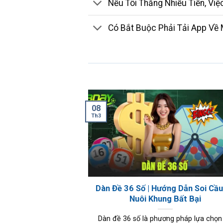
Nếu Tôi Thắng Nhiều Tiền, Vi
Có Bắt Buộc Phải Tải App V
08
Th3
 Tỷ Lệ Trực Tiếp
Dàn Đề 36 Số | Hướng Dẫn Soi Cầu
h Chính Xác
Nuôi Khung Bất Bại
cốt lõi cung cấp tỷ lệ
Dàn đề 36 số là phương pháp lựa chọn