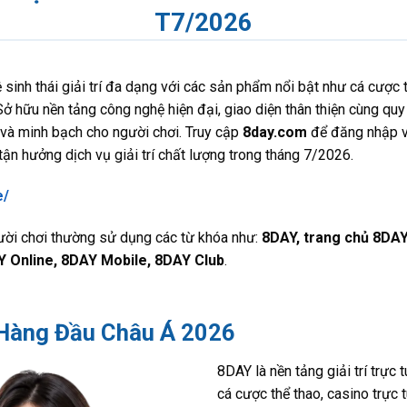
T7/2026
 sinh thái giải trí đa dạng với các sản phẩm nổi bật như cá cược t
 Sở hữu nền tảng công nghệ hiện đại, giao diện thân thiện cùng qu
nh và minh bạch cho người chơi. Truy cập
8day.com
để đăng nhập và
ận hưởng dịch vụ giải trí chất lượng trong tháng 7/2026.
e/
gười chơi thường sử dụng các từ khóa như:
8DAY, trang chủ 8DAY
Y Online, 8DAY Mobile, 8DAY Club
.
 Hàng Đầu Châu Á 2026
8DAY là nền tảng giải trí trự
cá cược thể thao, casino trực 