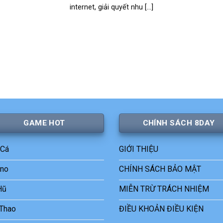
internet, giải quyết nhu [...]
GAME HOT
CHÍNH SÁCH 8DAY
 Cá
GIỚI THIỆU
ino
CHÍNH SÁCH BẢO MẬT
Hũ
MIỄN TRỪ TRÁCH NHIỆM
 Thao
ĐIỀU KHOẢN ĐIỀU KIỆN