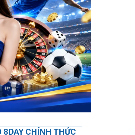
O 8DAY CHÍNH THỨC